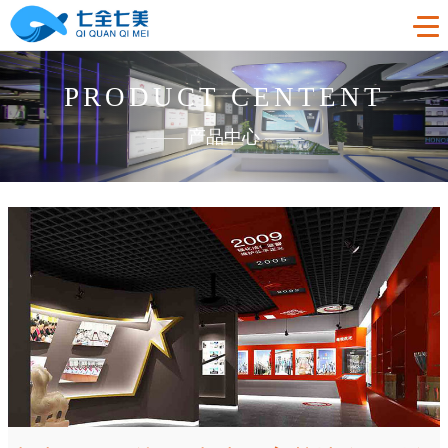
PRODUCT CENTENT
首页
——
产品中心
——
工程案例
产品中心
法制教育基地
购买指南
廉洁廉政展厅
法制教育基地数字化设备
新闻中心
禁毒教育基地
廉政馆电子设备
关于我们
党性教育基地
禁毒教育基地设备
联系我们
其他主题展厅
智慧党建中心多媒体设备
企业简介
智慧农业项目
展厅多媒体设备
企业文化