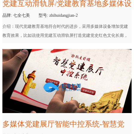
党建互动滑轨屏/党建教育基地多媒体设
展厅幻影成像
备
品牌:
七全七美
型号:
zhihuidangjian-2
介绍：
现代党建教育基地符合时代的进步，采用多媒体设备增加党建
教育效果，比如说使用党建互动滑轨屏打造党建党史红色文化长廊，
既丰富党建知识内容，又提升了党建展厅的互动性，加深党建教育基
地的教育学习效果。
多媒体党建展厅智能中控系统-智慧党