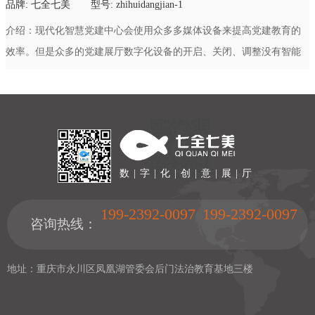
建中心多媒体设备控制器
品牌:
七全七美
型号:
zhihuidangjian-1
介绍：
现代化智慧党建中心会使用众多多媒体设备来提高党建教育的
效率。但是众多的党建展厅数字化设备的开启、关闭、调整没有智能
中控系统的话将会变得非常麻烦，需要人工一个一个声光电设备进行
开启关闭，非常浪费时间，所以七全七美根据党建展厅的设备清单专
门开发出了匹配的多
数 | 字 | 化 | 创 | 意 | 展 | 厅
199-2392-0097
199-2392-0097
咨询热线：
地址：重庆市永川区凤凰湖管委会后门法治教育基地三楼