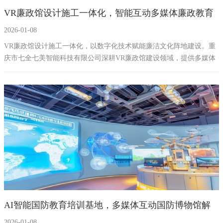
VR廉政馆设计施工一体化，智能互动多媒体廉政教育
展厅幻影成像
2026-01-08
基地解决方案，以数字化技术赋能廉洁文化阵地建设
VR廉政馆设计施工一体化，以数字化技术赋能廉洁文化阵地建设。重
庆市七全七美智能科技有限公司深耕VR廉政馆建设领域，提供多媒体
VR廉政馆设计、智能互动VR廉政馆方案及施工服务。公司集VR廉政
教育基地解决方案策划、多媒体设备开发、效果图绘制、施工图深化
及装修施工于一体，打造沉浸式廉政宣教阵地。核心设备如“权力迷宫
VR体验装置”“清廉人生七笔账AR计算器”等，将科技与廉洁文化熔
铸，兼具思想性与互动性。秉持“一地一品”原则，方案设计与施工全程
护航，助力构建风清气正的政治生态。VR廉政馆建设，优选专业团
队，共筑廉洁文化新高地。
AI智能国防教育培训基地，多媒体互动国防博物馆解
2026-01-08