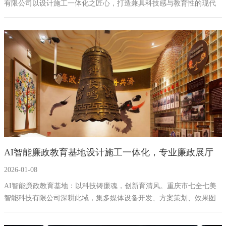
有限公司以设计施工一体化之匠心，打造兼具科技感与教育性的现代
化展馆。展馆以"天时地利人和"为核，设五大主题展区，层进式展陈如
历史长卷徐徐铺展。核心多媒体互动设备中，国防教育基地数字沙盘
以AR技术重现古代防御智慧，国防科技动态艺术墙借机械臂驱动演绎
科技强军之路，VR灾害模拟体验装置则以六自由度技术构建沉浸式安
全实训场景。公司深耕多媒体互动技术集成，提供国防人防展馆一站
式服务，数字化国防科技展厅解决方案将红色资源与现代声光电技术
熔铸一炉，为国防教育阵地筑牢根基，诚邀共筑国家安全屏障。
AI智能廉政教育基地设计施工一体化，专业廉政展厅
2026-01-08
数字化解决方案，以高科技赋能廉政教育阵地创新建设
AI智能廉政教育基地：以科技铸廉魂，创新育清风。重庆市七全七美
智能科技有限公司深耕此域，集多媒体设备开发、方案策划、效果图
设计、施工图绘制及装修施工于一体，打造兼具教育性与科技感的现
代化廉政教育阵地。其将AI、VR、全息等前沿技术与廉洁元素融合，