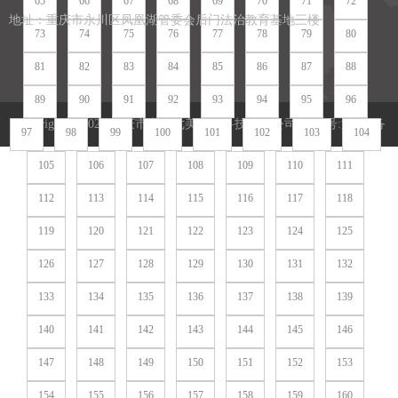
65
66
67
68
69
70
71
72
地址：重庆市永川区凤凰湖管委会后门法治教育基地三楼
73
74
75
76
77
78
79
80
81
82
83
84
85
86
87
88
89
90
91
92
93
94
95
96
Copyright (c)2020 重庆市七全七美智能科技有限公司 备案号:
渝ICP备
97
98
99
100
101
102
103
104
105
106
107
108
109
110
111
2020011851号
七全七美版权所有
网站地图
网站地图
112
113
114
115
116
117
118
119
120
121
122
123
124
125
126
127
128
129
130
131
132
133
134
135
136
137
138
139
140
141
142
143
144
145
146
147
148
149
150
151
152
153
154
155
156
157
158
159
160