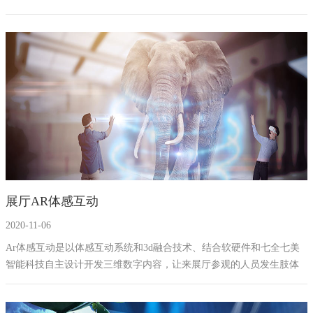
置。电子翻书设备可以很好的解决禁毒知识过多导致的书籍占展厅的
大量空间位置，同时可以避免书籍磨损等问题。另外可以增加禁毒教
育基地的科技性和趣味性，让青少年愿意主动的学习了解禁毒知识和
禁毒法律法规。
展厅AR体感互动
2020-11-06
Ar体感互动是以体感互动系统和3d融合技术、结合软硬件和七全七美
智能科技自主设计开发三维数字内容，让来展厅参观的人员发生肢体
变化的时候，现实窗口里面画面也会跟随人体进行变化，AR体感互动
根据里面制作的内容不同，可以运用在禁毒教育基地、消防安全馆、