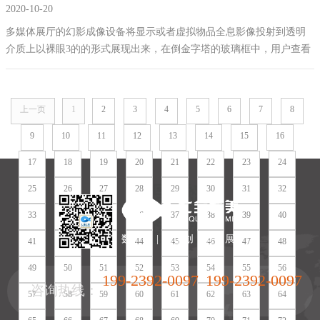
2020-10-20
多媒体展厅的幻影成像设备将显示或者虚拟物品全息影像投射到透明
介质上以裸眼3的的形式展现出来，在倒金字塔的玻璃框中，用户查看
物品就和看真实物品没有太大区别，并且围绕幻影成像柜的时候还可
以看到物品不同角度展示。幻影成像设备可以根据多媒体展厅整体大
小、和设计规划要求的大小进行定制，只要预算和场地允许，这个场
上一页
1
2
3
4
5
6
7
8
景可以是十几米宽高。如果需要的小型的也可以，比如七全七美在部
分禁毒教育基地里面设置的毒品认知里面的幻影成像就比较小。
9
10
11
12
13
14
15
16
17
18
19
20
21
22
23
24
25
26
27
28
29
30
31
32
33
34
35
36
37
38
39
40
数 | 字 | 化 | 创 | 意 | 展 | 厅
41
42
43
44
45
46
47
48
49
50
51
52
53
54
55
56
199-2392-0097
199-2392-0097
咨询热线：
57
58
59
60
61
62
63
64