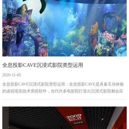
企业展厅、博物馆等展厅展馆中。
全息投影CAVE沉浸式影院类型运用
2020-11-05
全息投影CAVE沉浸式影院类型运用：全息投影CAVE是具备互动体验
的虚拟现实技术系统软件，当代许多电影院打造出沉浸式影院都会应
用这类cave系统软件，它把高像素的立体投影技术性、三维电子计算机
图型技术性和音响设计等有机化学地融合在一起，特点层面大量的突
显,,沉浸式影院(沉浸式投影)，将画面投放到超大显示屏或是拼接显示
屏中，让观众们在影片观看的情况下有一种置身电影中的觉得，产生
非同一般的观看电影感受。