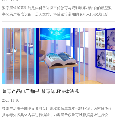
数字展馆球幕影院是集科普知识宣传教育与观影娱乐相结合的新型数
字化展厅展馆设备，是天文馆、科普馆等常用的吸引人们参观的影
院，进入球幕电影院，参观者观看用超广角鱼眼镜头展示的360度全景
屏幕，银幕呈半球形，透射型的金属银幕，先进的数字放映设备，且
伴有立体声环音，及仿真动感座椅设备，使观众如置身其间的视听感
官冲击，临场效果并使其享受身临其境的高科技虚拟现实体验。
禁毒产品电子翻书-禁毒知识法律法规
2020-11-16
禁毒产品电子翻书设备可以用来模拟仿真真实书籍外观，内容排版根
据禁毒知识具体内容进行编辑，内容展示数量可以根据需求进行设