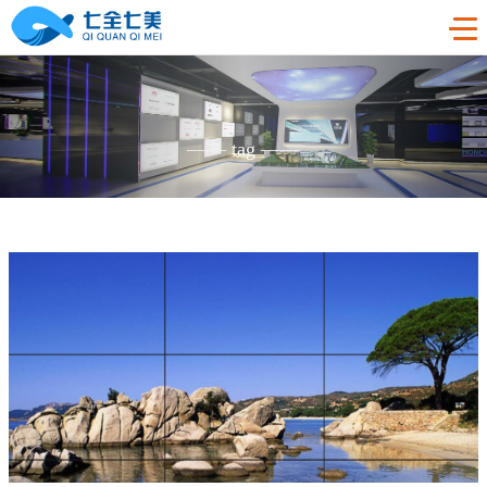
首页
——
tag
——
工程案例
产品中心
法制教育基地
购买指南
廉洁廉政展厅
法制教育基地数字化设备
新闻中心
禁毒教育基地
廉政馆电子设备
关于我们
党性教育基地
禁毒教育基地设备
联系我们
其他主题展厅
智慧党建中心多媒体设备
企业简介
智慧农业项目
展厅多媒体设备
企业文化