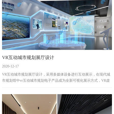
VR互动城市规划展厅设计
2020-12-17
VR互动城市规划展厅设计，采用多媒体设备进行互动展示，在现代城
市规划馆中vr互动城市规划电子产品成为全新可视化展示方式，VR虚
拟现实可以广泛的应用在城市规划的各个方面，可以对城市某特定位
置对象的春夏秋冬进行展示，从而弥补过去城市规划对于气候节日的
变化设计展示方式的诸多不足。Vr展现规划方案虚拟现实系统的沉浸
感和互动性可以给参观者带来沉浸式的逼真的感官体验，快速感受到
一座城市的发展变化和四季美景，能够达到快速认知城市，融入城市