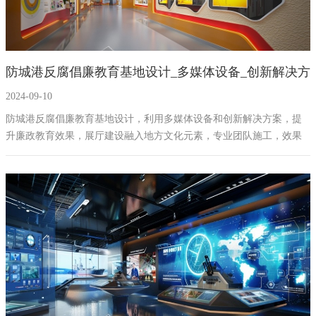
防城港反腐倡廉教育基地设计_多媒体设备_创新解决方
2024-09-10
案_展厅建设_廉政教育
防城港反腐倡廉教育基地设计，利用多媒体设备和创新解决方案，提
升廉政教育效果，展厅建设融入地方文化元素，专业团队施工，效果
图精美，彰显品牌优势，提升教育体验。