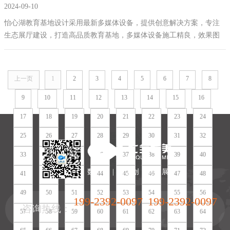
2024-09-10
展厅建设_最新效果图_高品质教育基地
怡心湖教育基地设计采用最新多媒体设备，提供创意解决方案，专注
生态展厅建设，打造高品质教育基地，多媒体设备施工精良，效果图
展示独特设计，专业团队经验丰富，客户满意度高，欢迎咨询。怡心
湖教育基地设计，多媒体设备，创意解决方案。
上一页
1
2
3
4
5
6
7
8
9
10
11
12
13
14
15
16
17
18
19
20
21
22
23
24
25
26
27
28
29
30
31
32
33
34
35
36
37
38
39
40
数 | 字 | 化 | 创 | 意 | 展 | 厅
41
42
43
44
45
46
47
48
49
50
51
52
53
54
55
56
199-2392-0097
199-2392-0097
咨询热线：
57
58
59
60
61
62
63
64