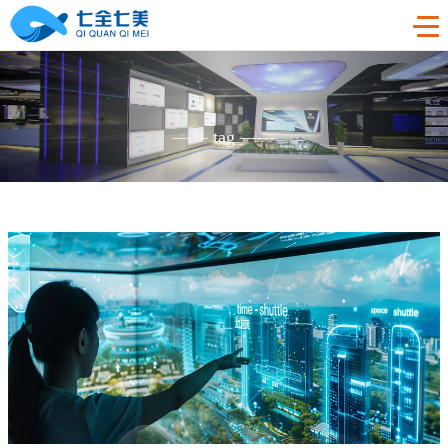
首页
——
tag
——
工程案例
产品中心
法制教育基地
购买指南
廉洁廉政展厅
法制教育基地数字化设备
新闻中心
禁毒教育基地
廉政馆电子设备
关于我们
党性教育基地
禁毒教育基地设备
联系我们
其他主题展厅
智慧党建中心多媒体设备
企业简介
智慧农业项目
展厅多媒体设备
企业文化