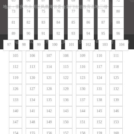
65
66
67
68
69
70
71
72
地址：重庆市永川区凤凰湖管委会后门法治教育基地三楼
73
74
75
76
77
78
79
80
81
82
83
84
85
86
87
88
89
90
91
92
93
94
95
96
Copyright (c)2020 重庆市七全七美智能科技有限公司 备案号:
渝ICP备
97
98
99
100
101
102
103
104
105
106
107
108
109
110
111
2020011851号
七全七美版权所有
网站地图
网站地图
112
113
114
115
116
117
118
119
120
121
122
123
124
125
126
127
128
129
130
131
132
133
134
135
136
137
138
139
140
141
142
143
144
145
146
147
148
149
150
151
152
153
154
155
156
157
158
159
160