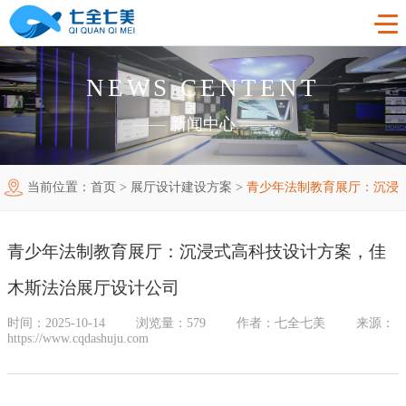
NEWS CENTENT
首页
——
新闻中心
——
工程案例
当前位置：
首页
>
展厅设计建设方案
>
青少年法制教育展厅：沉浸
产品中心
法制教育基地
式高科技设计方案，佳木斯法治展厅设计公司
购买指南
廉洁廉政展厅
法制教育基地数字化设备
青少年法制教育展厅：沉浸式高科技设计方案，佳
新闻中心
禁毒教育基地
廉政馆电子设备
木斯法治展厅设计公司
关于我们
党性教育基地
禁毒教育基地设备
时间：2025-10-14
浏览量：579
作者：七全七美
来源：
https://www.cqdashuju.com
联系我们
其他主题展厅
智慧党建中心多媒体设备
企业简介
智慧农业项目
展厅多媒体设备
企业文化